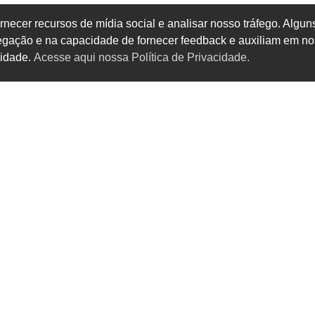
rnecer recursos de mídia social e analisar nosso tráfego. Alg
vegação e na capacidade de fornecer feedback e auxiliam em no
cidade.
Acesse aqui nossa Política de Privacidade.