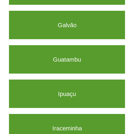
Galvão
Guatambu
Ipuaçu
Iraceminha