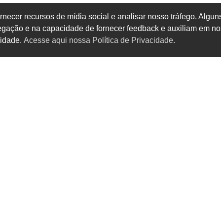
rnecer recursos de mídia social e analisar nosso tráfego. Alg
vegação e na capacidade de fornecer feedback e auxiliam em no
cidade.
Acesse aqui nossa Política de Privacidade.