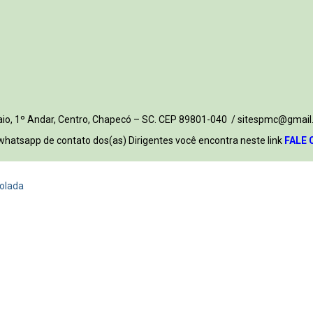
 Maio, 1º Andar, Centro, Chapecó – SC. CEP 89801-040 / sitespmc@gmail
whatsapp de contato dos(as) Dirigentes você encontra neste link
FALE 
colada