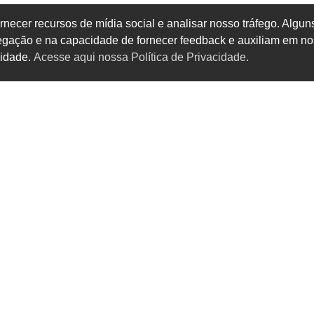
rnecer recursos de mídia social e analisar nosso tráfego. Alg
vegação e na capacidade de fornecer feedback e auxiliam em no
cidade.
Acesse aqui nossa Política de Privacidade.