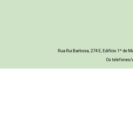
Rua Rui Barbosa, 274 E, Edifício 1º de
Os telefones/