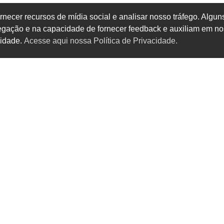
rnecer recursos de mídia social e analisar nosso tráfego. Alg
vegação e na capacidade de fornecer feedback e auxiliam em no
cidade.
Acesse aqui nossa Política de Privacidade.