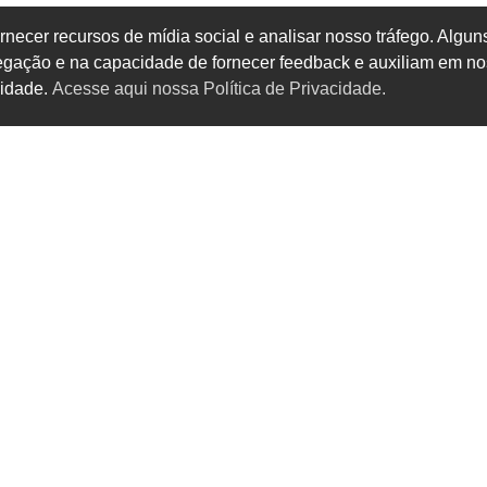
rnecer recursos de mídia social e analisar nosso tráfego. Alg
vegação e na capacidade de fornecer feedback e auxiliam em no
cidade.
Acesse aqui nossa Política de Privacidade.