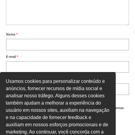
Nome
*
E-mail
*
Site
Usamos cookies para personalizar conteúdo e
anúncios, fornecer recursos de mídia social e
analisar nosso tráfego. Alguns desses cookies
também ajudam a melhorar a experiência do
Salvar meus dados neste navegador para a próxima vez que eu comentar.
usuário em nossos sites, auxiliam na navegação
e na capacidade de fornecer feedback e
Digite uma resposta em números:
auxiliam em nossos esforços promocionais e de
seis − 5 =
marketing. Ao continuar, você concorda com a