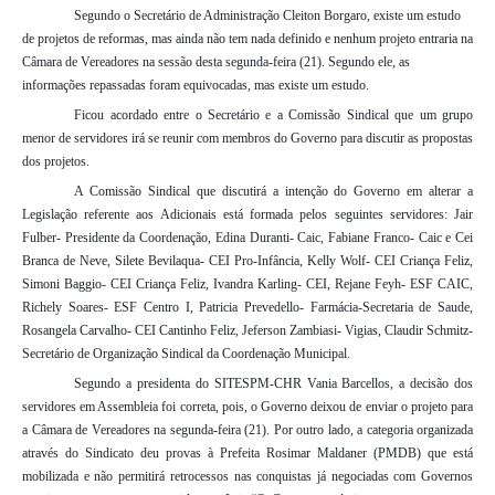
Segundo o Secretário de Administração Cleiton Borgaro, existe um estudo
de projetos de reformas, mas ainda não tem nada definido e nenhum projeto entraria na
Câmara de Vereadores na sessão desta segunda-feira (21). Segundo ele, as
informações repassadas foram equivocadas, mas existe um estudo.
Ficou acordado entre o Secretário e a Comissão Sindical que um grupo
menor de servidores irá se reunir com membros do Governo para discutir as propostas
dos projetos.
A Comissão Sindical que discutirá a intenção do Governo em alterar a
Legislação referente aos Adicionais está formada pelos seguintes servidores: Jair
Fulber- Presidente da Coordenação, Edina Duranti- Caic, Fabiane Franco- Caic e Cei
Branca de Neve, Silete Bevilaqua- CEI Pro-Infância, Kelly Wolf- CEI Criança Feliz,
Simoni Baggio- CEI Criança Feliz, Ivandra Karling- CEI, Rejane Feyh- ESF CAIC,
Richely Soares- ESF Centro I, Patricia Prevedello- Farmácia-Secretaria de Saude,
Rosangela Carvalho- CEI Cantinho Feliz, Jeferson Zambiasi- Vigias, Claudir Schmitz-
Secretário de Organização Sindical da Coordenação Municipal.
Segundo a presidenta do SITESPM-CHR Vania Barcellos, a decisão dos
servidores em Assembleia foi correta, pois, o Governo deixou de enviar o projeto para
a Câmara de Vereadores na segunda-feira (21). Por outro lado, a categoria organizada
através do Sindicato deu provas à Prefeita Rosimar Maldaner (PMDB) que está
mobilizada e não permitirá retrocessos nas conquistas já negociadas com Governos