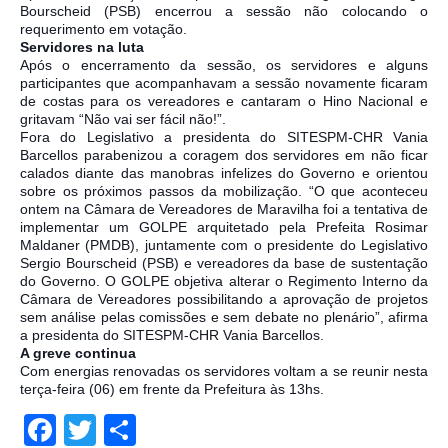
Bourscheid (PSB) encerrou a sessão não colocando o
requerimento em votação.
Servidores na luta
Após o encerramento da sessão, os servidores e alguns
participantes que acompanhavam a sessão novamente ficaram
de costas para os vereadores e cantaram o Hino Nacional e
gritavam “Não vai ser fácil não!”.
Fora do Legislativo a presidenta do SITESPM-CHR Vania
Barcellos parabenizou a coragem dos servidores em não ficar
calados diante das manobras infelizes do Governo e orientou
sobre os próximos passos da mobilização. “O que aconteceu
ontem na Câmara de Vereadores de Maravilha foi a tentativa de
implementar um GOLPE arquitetado pela Prefeita Rosimar
Maldaner (PMDB), juntamente com o presidente do Legislativo
Sergio Bourscheid (PSB) e vereadores da base de sustentação
do Governo. O GOLPE objetiva alterar o Regimento Interno da
Câmara de Vereadores possibilitando a aprovação de projetos
sem análise pelas comissões e sem debate no plenário”, afirma
a presidenta do SITESPM-CHR Vania Barcellos.
A greve continua
Com energias renovadas os servidores voltam a se reunir nesta
terça-feira (06) em frente da Prefeitura às 13hs.
Facebook
Twitter
Share