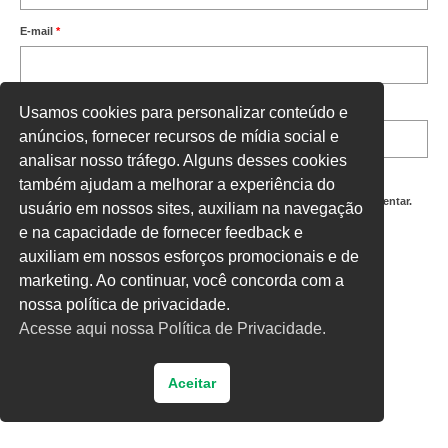
E-mail
*
Site
Usamos cookies para personalizar conteúdo e
anúncios, fornecer recursos de mídia social e
analisar nosso tráfego. Alguns desses cookies
também ajudam a melhorar a experiência do
Salvar meus dados neste navegador para a próxima vez que eu comentar.
usuário em nossos sites, auxiliam na navegação
e na capacidade de fornecer feedback e
Digite uma resposta em números:
auxiliam em nossos esforços promocionais e de
19 − sete =
marketing. Ao continuar, você concorda com a
nossa política de privacidade.
Acesse aqui nossa Política de Privacidade.
Aceitar