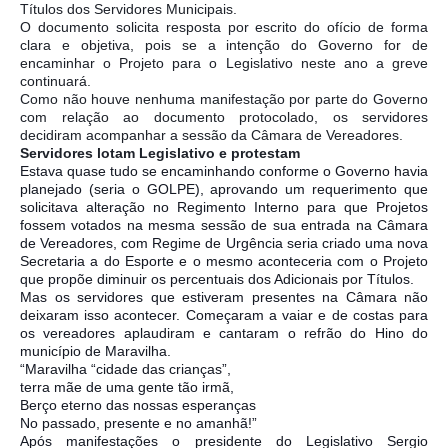
Títulos dos Servidores Municipais.
O documento solicita resposta por escrito do ofício de forma
clara e objetiva, pois se a intenção do Governo for de
encaminhar o Projeto para o Legislativo neste ano a greve
continuará.
Como não houve nenhuma manifestação por parte do Governo
com relação ao documento protocolado, os servidores
decidiram acompanhar a sessão da Câmara de Vereadores.
Servidores lotam Legislativo e protestam
Estava quase tudo se encaminhando conforme o Governo havia
planejado (seria o GOLPE), aprovando um requerimento que
solicitava alteração no Regimento Interno para que Projetos
fossem votados na mesma sessão de sua entrada na Câmara
de Vereadores, com Regime de Urgência seria criado uma nova
Secretaria a do Esporte e o mesmo aconteceria com o Projeto
que propõe diminuir os percentuais dos Adicionais por Títulos.
Mas os servidores que estiveram presentes na Câmara não
deixaram isso acontecer. Começaram a vaiar e de costas para
os vereadores aplaudiram e cantaram o refrão do Hino do
município de Maravilha.
“Maravilha “cidade das crianças”,
terra mãe de uma gente tão irmã,
Berço eterno das nossas esperanças
No passado, presente e no amanhã!”
Após manifestações o presidente do Legislativo Sergio