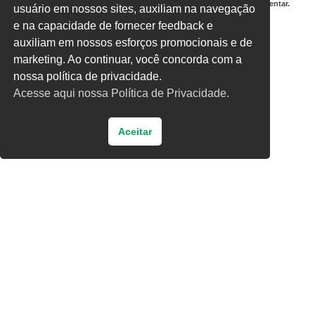
Salvar meus dados neste navegador para a próxima vez que eu comentar.
usuário em nossos sites, auxiliam na navegação
e na capacidade de fornecer feedback e
Digite uma resposta em números:
auxiliam em nossos esforços promocionais e de
1 + 2 =
marketing. Ao continuar, você concorda com a
nossa política de privacidade.
Acesse aqui nossa Política de Privacidade.
Aceitar