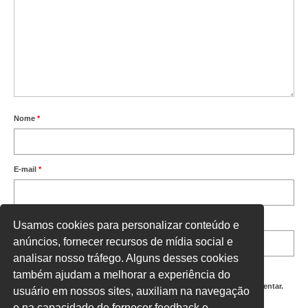
Nome
*
E-mail
*
Site
Usamos cookies para personalizar conteúdo e
anúncios, fornecer recursos de mídia social e
analisar nosso tráfego. Alguns desses cookies
também ajudam a melhorar a experiência do
Salvar meus dados neste navegador para a próxima vez que eu comentar.
usuário em nossos sites, auxiliam na navegação
e na capacidade de fornecer feedback e