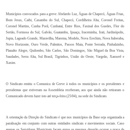
Municípios convocados para a greve: Abelardo Luz, Águas de Chapecó, Águas Frias,
Bom Jesus, Caibi, Caxambu do Sul, Chapecó, Cordilheira Alta, Coronel Freitas,
Coronel Martins, Cunha Porã, Cunhataí, Entre Rios, Faxinal dos Guedes, Flor do
Sertão, Formosa do Sul, Galvão, Guatambu, Ipuaçu, Iraceminha, Irati, Jardinópolis,
Jupia, Lageado Grande, Maravilha, Marema, Modelo, Nova Erechim, Nova Itaberaba,
Novo Horizonte, Ouro Verde, Palmitos, Passos Maia, Ponte Serrada, Pinhalzinho,
Planalto Alegre, Quilombo, São Carlos, São Domingos, São Miguel da Boa Vista,
Saudades, Serra Alta, Sul Brasil, Tigrinhos, União do Oeste, Vargeão, Xanxerê e
Xaxim.
O Sindicato emitiu o Comunica de Greve à todos os municípios e os presidentes e
presidentas que estiveram na Assembleia receberam, aos que ainda não retiraram o
Comunicado devem fazer isto até terça-feira (25/04), na sede do Sindicato.
A orientação da Direção do Sindicato é que nos municípios da Base seja organizada a
paralisação em conjunto com outras entidades sindicais e movimentos sociais. Caso
apenas os Servidores Municipais façam greve os mesmos deverão ocupar a praça de