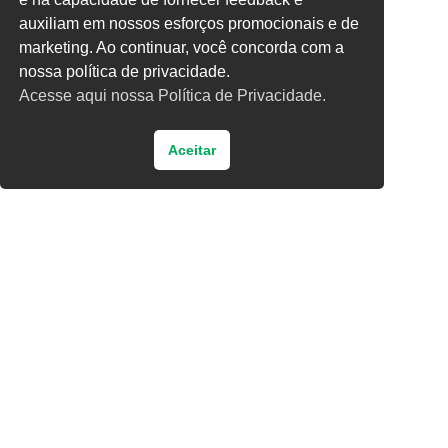
Digite uma resposta em números:
auxiliam em nossos esforços promocionais e de
quatro × dois =
marketing. Ao continuar, você concorda com a
nossa política de privacidade.
Acesse aqui nossa Política de Privacidade.
Aceitar