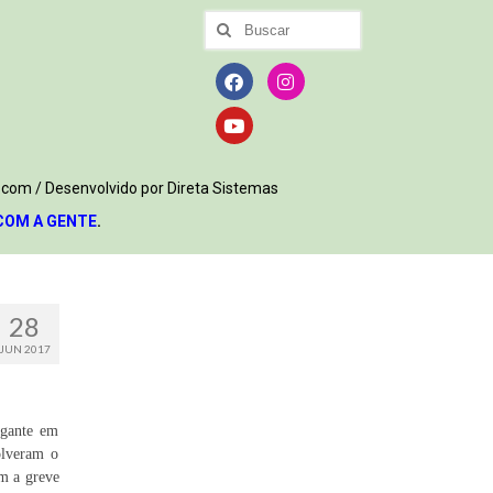
.com / Desenvolvido por Direta Sistemas
COM A GENTE
.
28
JUN 2017
egante em
olveram o
im a greve