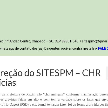
 Maio, 1º Andar, Centro, Chapecó – SC. CEP 89801-040 / sitespmc@gmail
whatsapp de contato dos(as) Dirigentes você encontra neste link
FALE 
Direção do SITESPM – CHR
ícias
res da Prefeitura de Xaxim não “choramingam” conforme manifestação desel
dores grevistas falam em alto e bom tom a verdade sobre os fatos que env
Lírio Dagort (PSD) e este Jornal tentaram fazer foi de forma arbitrária por f