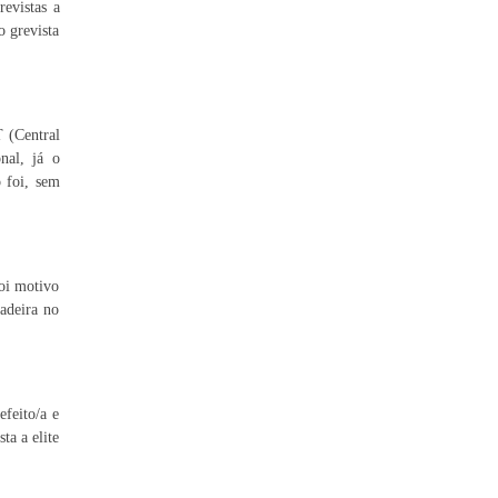
evistas a
o grevista
T (Central
nal, já o
o foi, sem
foi motivo
adeira no
efeito/a e
ta a elite