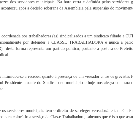
zes dos servidores municipais. Na hora certa e definida pelos servidores gr
ue aconteceu após a decisão soberana da Assembleia pela suspensão do moviment
i coordenada por trabalhadores (as) sindicalizados a um sindicato filiado a CU
nternacionalmente por defender a CLASSE TRABALHADORA e nunca a patro
D) desta forma representa um partido político, portanto a postura do Prefeit
dical.
 intimidou-se a receber, quanto à presença de um vereador entre os grevistas 
foi Presidente atuante do Sindicato no município e hoje nos alegra com sua c
ta.
 os servidores municipais tem o direito de se eleger vereador/a e também Pr
para colocá-lo a serviço da Classe Trabalhadora, sabemos que é isto que assus