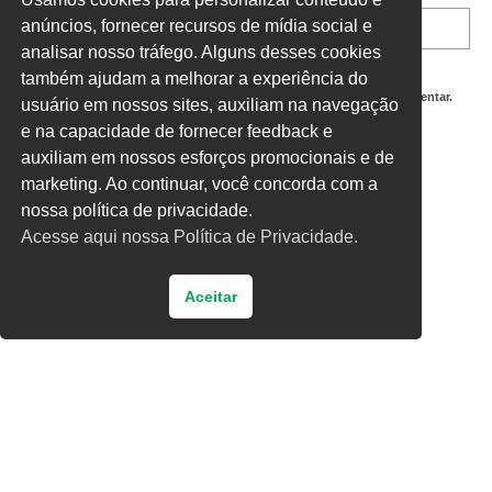
anúncios, fornecer recursos de mídia social e
analisar nosso tráfego. Alguns desses cookies
também ajudam a melhorar a experiência do
Salvar meus dados neste navegador para a próxima vez que eu comentar.
usuário em nossos sites, auxiliam na navegação
e na capacidade de fornecer feedback e
Digite uma resposta em números:
auxiliam em nossos esforços promocionais e de
18 − dezesseis =
marketing. Ao continuar, você concorda com a
nossa política de privacidade.
Acesse aqui nossa Política de Privacidade.
Aceitar