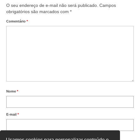
O seu endereço de e-mail não será publicado.
Campos
obrigatórios são marcados com
*
Comentário
*
Nome
*
E-mail
*
Site
Usamos cookies para personalizar conteúdo e