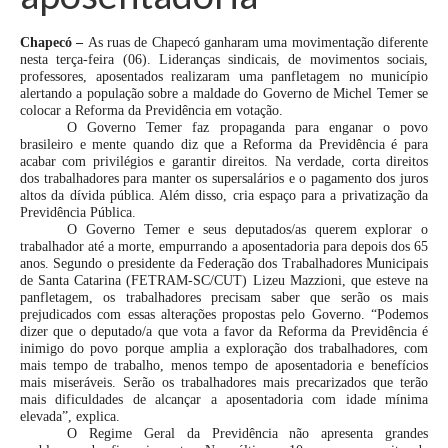
Chapecó –
As ruas de Chapecó ganharam uma movimentação diferente
nesta terça-feira (06). Lideranças sindicais, de movimentos sociais,
professores, aposentados realizaram uma panfletagem no município
alertando a população sobre a maldade do Governo de Michel Temer se
colocar a Reforma da Previdência em votação.
O Governo Temer faz propaganda para enganar o povo
brasileiro e mente quando diz que a Reforma da Previdência é para
acabar com privilégios e garantir direitos. Na verdade, corta direitos
dos trabalhadores para manter os supersalários e o pagamento dos juros
altos da dívida pública. Além disso, cria espaço para a privatização da
Previdência Pública.
O Governo Temer e seus deputados/as querem explorar o
trabalhador até a morte, empurrando a aposentadoria para depois dos 65
anos. Segundo o presidente da Federação dos Trabalhadores Municipais
de Santa Catarina (FETRAM-SC/CUT) Lizeu Mazzioni, que esteve na
panfletagem, os trabalhadores precisam saber que serão os mais
prejudicados com essas alterações propostas pelo Governo. “Podemos
dizer que o deputado/a que vota a favor da Reforma da Previdência é
inimigo do povo porque amplia a exploração dos trabalhadores, com
mais tempo de trabalho, menos tempo de aposentadoria e benefícios
mais miseráveis. Serão os trabalhadores mais precarizados que terão
mais dificuldades de alcançar a aposentadoria com idade mínima
elevada”, explica.
O Regime Geral da Previdência não apresenta grandes