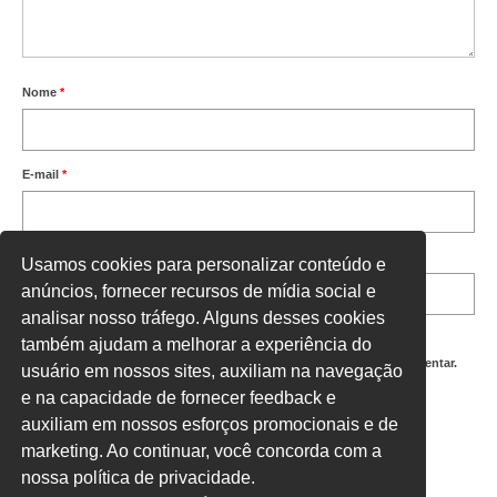
Nome
*
E-mail
*
Site
Usamos cookies para personalizar conteúdo e
anúncios, fornecer recursos de mídia social e
analisar nosso tráfego. Alguns desses cookies
também ajudam a melhorar a experiência do
Salvar meus dados neste navegador para a próxima vez que eu comentar.
usuário em nossos sites, auxiliam na navegação
e na capacidade de fornecer feedback e
Digite uma resposta em números:
auxiliam em nossos esforços promocionais e de
5 × 2 =
marketing. Ao continuar, você concorda com a
nossa política de privacidade.