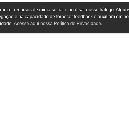
rnecer recursos de mídia social e analisar nosso tráfego. Alg
vegação e na capacidade de fornecer feedback e auxiliam em no
cidade.
Acesse aqui nossa Política de Privacidade.