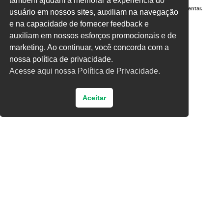
também ajudam a melhorar a experiência do
Salvar meus dados neste navegador para a próxima vez que eu comentar.
usuário em nossos sites, auxiliam na navegação
e na capacidade de fornecer feedback e
Digite uma resposta em números:
auxiliam em nossos esforços promocionais e de
cinco × quatro =
marketing. Ao continuar, você concorda com a
nossa política de privacidade.
Acesse aqui nossa Política de Privacidade.
Aceitar