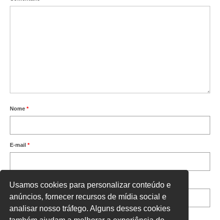
Nome
*
E-mail
*
Site
Usamos cookies para personalizar conteúdo e
anúncios, fornecer recursos de mídia social e
analisar nosso tráfego. Alguns desses cookies