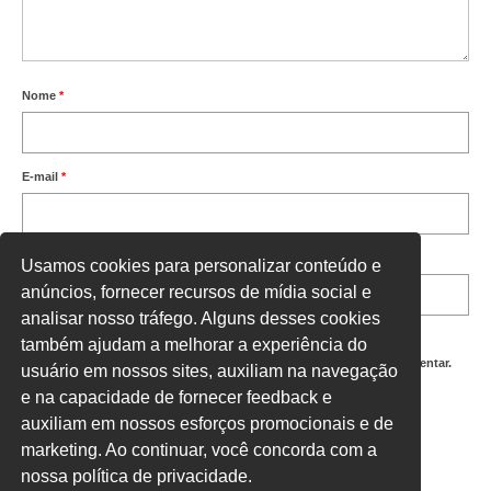
Nome
*
E-mail
*
Site
Usamos cookies para personalizar conteúdo e
anúncios, fornecer recursos de mídia social e
analisar nosso tráfego. Alguns desses cookies
também ajudam a melhorar a experiência do
Salvar meus dados neste navegador para a próxima vez que eu comentar.
usuário em nossos sites, auxiliam na navegação
e na capacidade de fornecer feedback e
Digite uma resposta em números:
auxiliam em nossos esforços promocionais e de
nove + quinze =
marketing. Ao continuar, você concorda com a
nossa política de privacidade.