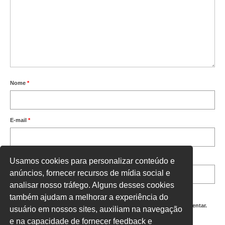
Nome
*
E-mail
*
Site
Usamos cookies para personalizar conteúdo e
anúncios, fornecer recursos de mídia social e
analisar nosso tráfego. Alguns desses cookies
também ajudam a melhorar a experiência do
Salvar meus dados neste navegador para a próxima vez que eu comentar.
usuário em nossos sites, auxiliam na navegação
e na capacidade de fornecer feedback e
Digite uma resposta em números: