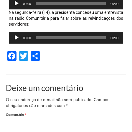
Tocador
00:00
00:00
de
áudio
Na segunda-feira (14), a presidenta concedeu uma entrevista
na rádio Comunitária para falar sobre as reivindicações dos
servidores:
Tocador
00:00
00:00
de
áudio
Facebook
Twitter
Share
Deixe um comentário
O seu endereço de e-mail não será publicado.
Campos
obrigatórios são marcados com
*
Comentário
*