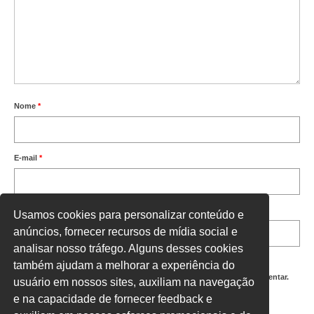
Nome
*
E-mail
*
Site
Usamos cookies para personalizar conteúdo e
anúncios, fornecer recursos de mídia social e
analisar nosso tráfego. Alguns desses cookies
também ajudam a melhorar a experiência do
Salvar meus dados neste navegador para a próxima vez que eu comentar.
usuário em nossos sites, auxiliam na navegação
e na capacidade de fornecer feedback e
Digite uma resposta em números: