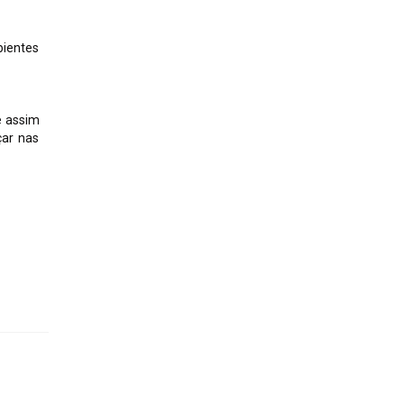
bientes
e assim
çar nas