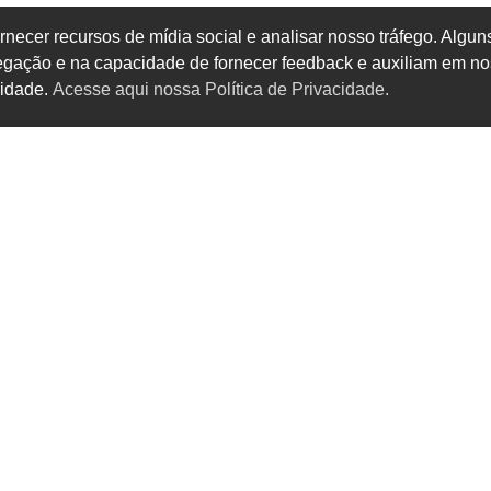
rnecer recursos de mídia social e analisar nosso tráfego. Alg
vegação e na capacidade de fornecer feedback e auxiliam em no
cidade.
Acesse aqui nossa Política de Privacidade.