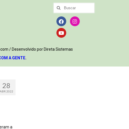
.com / Desenvolvido por Direta Sistemas
COM A GENTE
.
28
ABR 2022
deram a