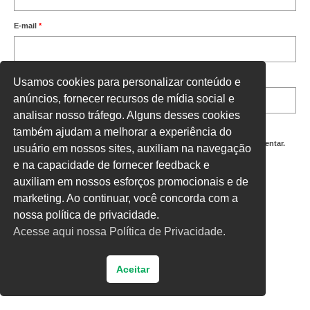
E-mail
*
Site
Usamos cookies para personalizar conteúdo e
anúncios, fornecer recursos de mídia social e
analisar nosso tráfego. Alguns desses cookies
também ajudam a melhorar a experiência do
Salvar meus dados neste navegador para a próxima vez que eu comentar.
usuário em nossos sites, auxiliam na navegação
e na capacidade de fornecer feedback e
Digite uma resposta em números:
auxiliam em nossos esforços promocionais e de
treze + 13 =
marketing. Ao continuar, você concorda com a
nossa política de privacidade.
Acesse aqui nossa Política de Privacidade.
Aceitar