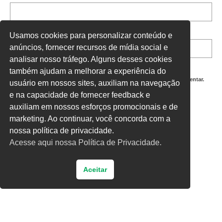
Site
Usamos cookies para personalizar conteúdo e
anúncios, fornecer recursos de mídia social e
analisar nosso tráfego. Alguns desses cookies
também ajudam a melhorar a experiência do
Salvar meus dados neste navegador para a próxima vez que eu comentar.
usuário em nossos sites, auxiliam na navegação
e na capacidade de fornecer feedback e
Digite uma resposta em números:
auxiliam em nossos esforços promocionais e de
12 − nove =
marketing. Ao continuar, você concorda com a
nossa política de privacidade.
Acesse aqui nossa Política de Privacidade.
Aceitar