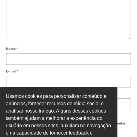
Nome
*
E-mail
*
Site
Usamos cookies para personalizar conteúdo e
anúncios, fornecer recursos de mídia social e
analisar nosso tráfego. Alguns desses cookies
também ajudam a melhorar a experiência do
Salvar meus dados neste navegador para a próxima vez que eu comentar.
usuário em nossos sites, auxiliam na navegação
e na capacidade de fornecer feedback e
Digite uma resposta em números: