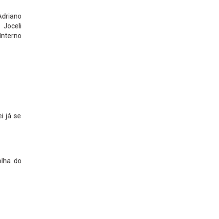
Adriano
 Joceli
Interno
i já se
olha do