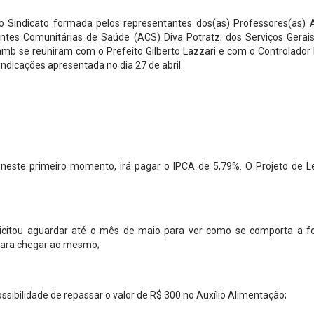
o Sindicato formada pelos representantes dos(as) Professores(as) 
entes Comunitárias de Saúde (ACS) Diva Potratz; dos Serviços Gerais
b se reuniram com o Prefeito Gilberto Lazzari e com o Controlador 
indicações apresentada no dia 27 de abril.
 neste primeiro momento, irá pagar o IPCA de 5,79%. O Projeto de Le
olicitou aguardar até o mês de maio para ver como se comporta a f
 para chegar ao mesmo;
ossibilidade de repassar o valor de R$ 300 no Auxílio Alimentação;