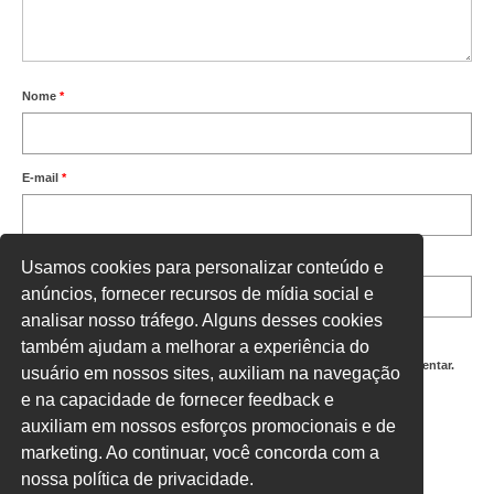
Nome
*
E-mail
*
Site
Usamos cookies para personalizar conteúdo e
anúncios, fornecer recursos de mídia social e
analisar nosso tráfego. Alguns desses cookies
também ajudam a melhorar a experiência do
Salvar meus dados neste navegador para a próxima vez que eu comentar.
usuário em nossos sites, auxiliam na navegação
e na capacidade de fornecer feedback e
Digite uma resposta em números:
auxiliam em nossos esforços promocionais e de
10 + dez =
marketing. Ao continuar, você concorda com a
nossa política de privacidade.