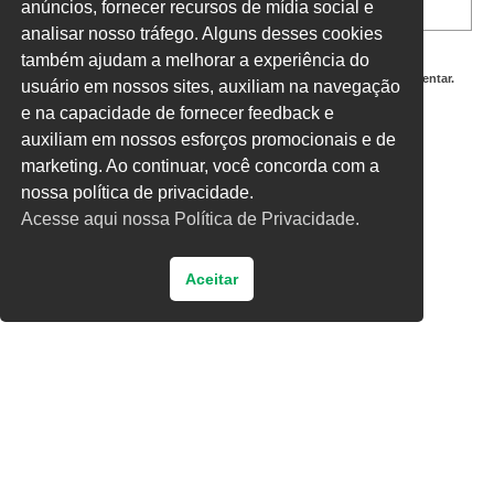
anúncios, fornecer recursos de mídia social e
analisar nosso tráfego. Alguns desses cookies
também ajudam a melhorar a experiência do
Salvar meus dados neste navegador para a próxima vez que eu comentar.
usuário em nossos sites, auxiliam na navegação
e na capacidade de fornecer feedback e
Digite uma resposta em números:
auxiliam em nossos esforços promocionais e de
oito + 5 =
marketing. Ao continuar, você concorda com a
nossa política de privacidade.
Acesse aqui nossa Política de Privacidade.
Aceitar