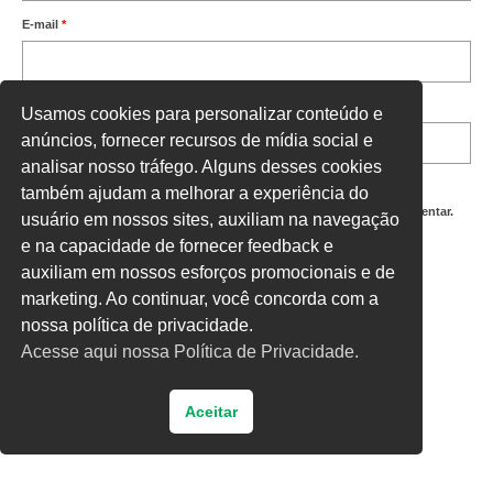
E-mail
*
Site
Usamos cookies para personalizar conteúdo e
anúncios, fornecer recursos de mídia social e
analisar nosso tráfego. Alguns desses cookies
também ajudam a melhorar a experiência do
Salvar meus dados neste navegador para a próxima vez que eu comentar.
usuário em nossos sites, auxiliam na navegação
e na capacidade de fornecer feedback e
Digite uma resposta em números:
auxiliam em nossos esforços promocionais e de
quatro × 1 =
marketing. Ao continuar, você concorda com a
nossa política de privacidade.
Acesse aqui nossa Política de Privacidade.
Aceitar