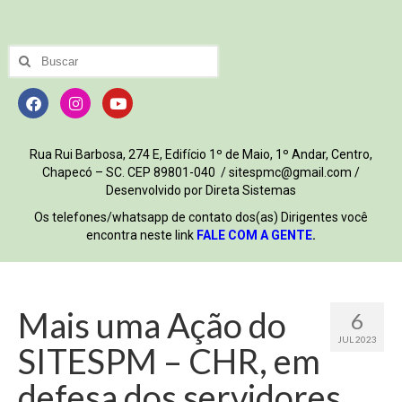
Rua Rui Barbosa, 274 E, Edifício 1º de Maio, 1º Andar, Centro,
Chapecó – SC. CEP 89801-040 / sitespmc@gmail.com /
Desenvolvido por Direta Sistemas
Os telefones/whatsapp de contato dos(as) Dirigentes você
encontra neste link
FALE COM A GENTE
.
Mais uma Ação do
6
JUL 2023
SITESPM – CHR, em
defesa dos servidores,