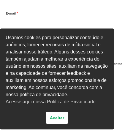
E-mail
*
Site
Usamos cookies para personalizar conteúdo e
anúncios, fornecer recursos de mídia social e
analisar nosso tráfego. Alguns desses cookies
também ajudam a melhorar a experiência do
Salvar meus dados neste navegador para a próxima vez que eu comentar.
usuário em nossos sites, auxiliam na navegação
e na capacidade de fornecer feedback e
Digite uma resposta em números:
auxiliam em nossos esforços promocionais e de
9 − sete =
marketing. Ao continuar, você concorda com a
nossa política de privacidade.
Acesse aqui nossa Política de Privacidade.
Aceitar