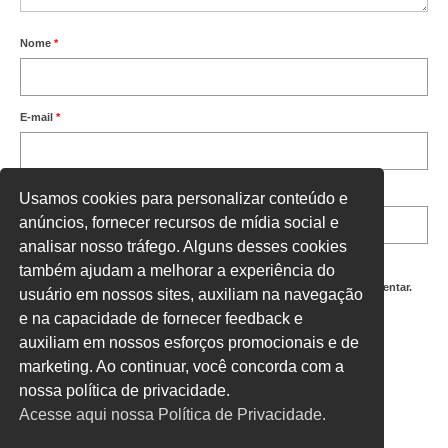
Nome
*
E-mail
*
Site
Usamos cookies para personalizar conteúdo e
anúncios, fornecer recursos de mídia social e
analisar nosso tráfego. Alguns desses cookies
também ajudam a melhorar a experiência do
Salvar meus dados neste navegador para a próxima vez que eu comentar.
usuário em nossos sites, auxiliam na navegação
e na capacidade de fornecer feedback e
Digite uma resposta em números:
auxiliam em nossos esforços promocionais e de
dezessete + 16 =
marketing. Ao continuar, você concorda com a
nossa política de privacidade.
Acesse aqui nossa Política de Privacidade.