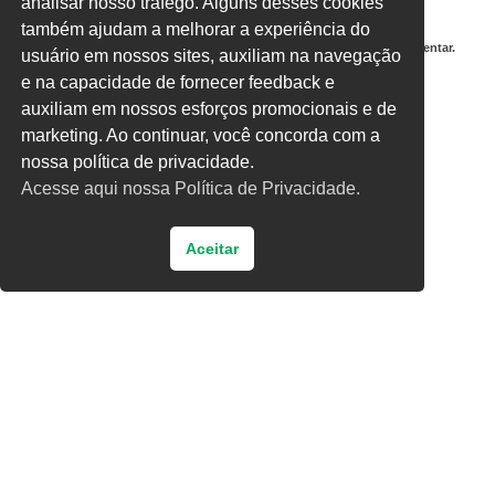
analisar nosso tráfego. Alguns desses cookies
também ajudam a melhorar a experiência do
Salvar meus dados neste navegador para a próxima vez que eu comentar.
usuário em nossos sites, auxiliam na navegação
e na capacidade de fornecer feedback e
Digite uma resposta em números:
auxiliam em nossos esforços promocionais e de
dezesseis − 14 =
marketing. Ao continuar, você concorda com a
nossa política de privacidade.
Acesse aqui nossa Política de Privacidade.
Aceitar