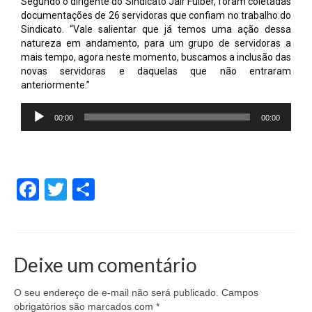
Segundo o dirigente do Sindicato Jair Fulber, foram coletadas
documentações de 26 servidoras que confiam no trabalho do
Sindicato. “Vale salientar que já temos uma ação dessa
natureza em andamento, para um grupo de servidoras a
mais tempo, agora neste momento, buscamos a inclusão das
novas servidoras e daquelas que não entraram
anteriormente.”
Tocador
00:00
00:00
de
áudio
Facebook
Twitter
Share
Deixe um comentário
O seu endereço de e-mail não será publicado.
Campos
obrigatórios são marcados com
*