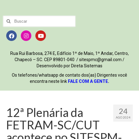
Rua Rui Barbosa, 274 E, Edifício 1º de Maio, 1º Andar, Centro,
Chapecó – SC. CEP 89801-040 / sitespmc@gmail.com /
Desenvolvido por Direta Sistemas
Os telefones/whatsapp de contato dos(as) Dirigentes você
encontra neste link
FALE COM A GENTE
.
12ª Plenária da
24
AGO 2024
FETRAM-SC/CUT
acontece no SITESPM-