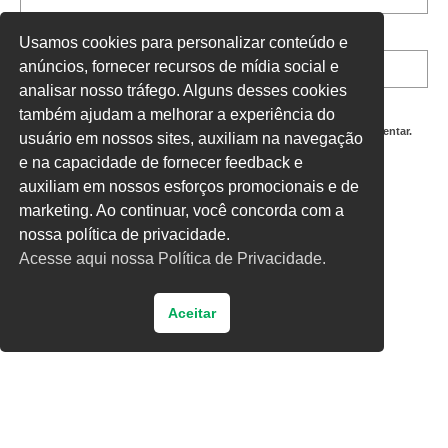
Site
Usamos cookies para personalizar conteúdo e
anúncios, fornecer recursos de mídia social e
analisar nosso tráfego. Alguns desses cookies
também ajudam a melhorar a experiência do
Salvar meus dados neste navegador para a próxima vez que eu comentar.
usuário em nossos sites, auxiliam na navegação
e na capacidade de fornecer feedback e
Digite uma resposta em números:
auxiliam em nossos esforços promocionais e de
17 − seis =
marketing. Ao continuar, você concorda com a
nossa política de privacidade.
Acesse aqui nossa Política de Privacidade.
Aceitar