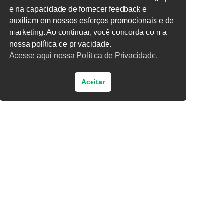
e na capacidade de fornecer feedback e
Digite uma resposta em números:
auxiliam em nossos esforços promocionais e de
dois × quatro =
marketing. Ao continuar, você concorda com a
nossa política de privacidade.
Acesse aqui nossa Política de Privacidade.
Aceitar