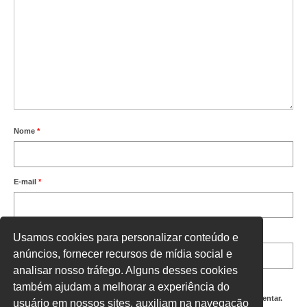
Nome
*
E-mail
*
Site
Usamos cookies para personalizar conteúdo e
anúncios, fornecer recursos de mídia social e
analisar nosso tráfego. Alguns desses cookies
também ajudam a melhorar a experiência do
Salvar meus dados neste navegador para a próxima vez que eu comentar.
usuário em nossos sites, auxiliam na navegação