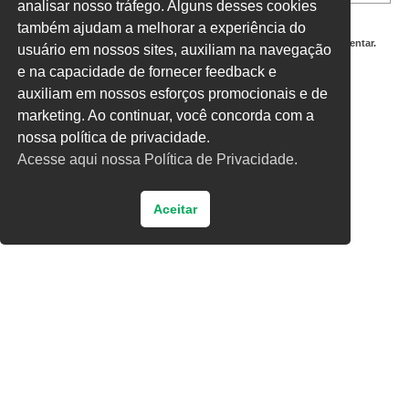
analisar nosso tráfego. Alguns desses cookies
também ajudam a melhorar a experiência do
Salvar meus dados neste navegador para a próxima vez que eu comentar.
usuário em nossos sites, auxiliam na navegação
e na capacidade de fornecer feedback e
Digite uma resposta em números:
auxiliam em nossos esforços promocionais e de
dezessete − 3 =
marketing. Ao continuar, você concorda com a
nossa política de privacidade.
Acesse aqui nossa Política de Privacidade.
Aceitar