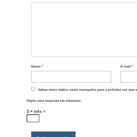
Nome
*
E-mail
*
Salvar meus dados neste navegador para a próxima vez que 
Digite uma resposta em números:
3 × três =