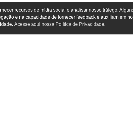
rnecer recursos de mídia social e analisar nosso tráfego. Alg
vegação e na capacidade de fornecer feedback e auxiliam em no
cidade.
Acesse aqui nossa Política de Privacidade.