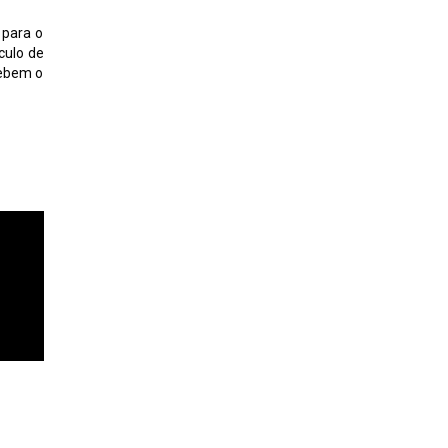
 para o
culo de
cebem o