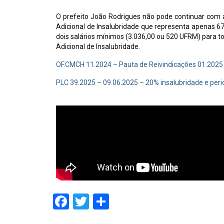
O prefeito João Rodrigues não pode continuar com 
Adicional de Insalubridade que representa apenas 67
dois salários mínimos (3.036,00 ou 520 UFRM) para t
Adicional de Insalubridade.
OF.CMCH 11.2024 – Pauta de Reivindicações 01.2025
PLC 39.2025 – 09.06.2025 – 20% insalubridade e peri
Facebook
Twitter
Share