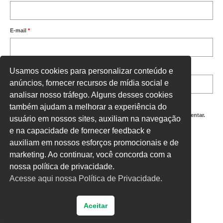
E-mail
*
Site
Usamos cookies para personalizar conteúdo e
anúncios, fornecer recursos de mídia social e
analisar nosso tráfego. Alguns desses cookies
também ajudam a melhorar a experiência do
Salvar meus dados neste navegador para a próxima vez que eu comentar.
usuário em nossos sites, auxiliam na navegação
e na capacidade de fornecer feedback e
Digite uma resposta em números:
auxiliam em nossos esforços promocionais e de
9 + nove =
marketing. Ao continuar, você concorda com a
nossa política de privacidade.
Acesse aqui nossa Política de Privacidade.
Aceitar