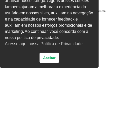
analisar nosso tráfego. Alguns desses cookies
também ajudam a melhorar a experiência do
Salvar meus dados neste navegador para a próxima vez que eu comentar.
usuário em nossos sites, auxiliam na navegação
e na capacidade de fornecer feedback e
Digite uma resposta em números:
auxiliam em nossos esforços promocionais e de
15 + treze =
marketing. Ao continuar, você concorda com a
nossa política de privacidade.
Acesse aqui nossa Política de Privacidade.
Aceitar