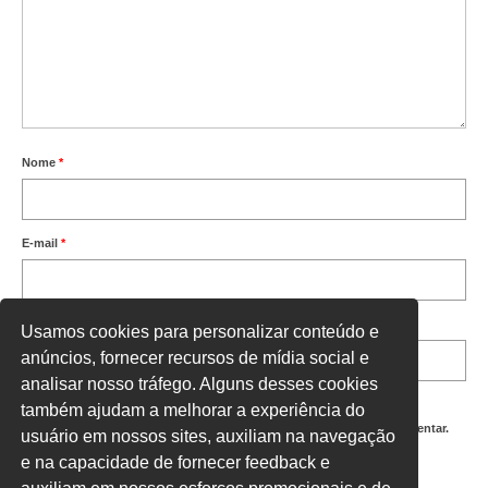
Nome
*
E-mail
*
Site
Usamos cookies para personalizar conteúdo e
anúncios, fornecer recursos de mídia social e
analisar nosso tráfego. Alguns desses cookies
também ajudam a melhorar a experiência do
Salvar meus dados neste navegador para a próxima vez que eu comentar.
usuário em nossos sites, auxiliam na navegação
e na capacidade de fornecer feedback e
Digite uma resposta em números: