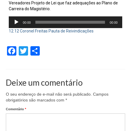
Vereadores Projeto de Lei que faz adequações ao Plano de
Carreira do Magistério.
Tocador
00:00
00:00
de
áudio
12.12 Coronel Freitas Pauta de Reivindicações
Facebook
Twitter
Share
Deixe um comentário
O seu endereço de e-mail não será publicado.
Campos
obrigatórios são marcados com
*
Comentário
*