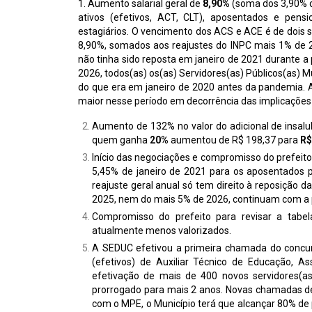
1. Aumento salarial geral de
8,90%
(soma dos 3,90% d
ativos (efetivos, ACT, CLT), aposentados e pensi
estagiários. O vencimento dos ACS e ACE é de dois 
8,90%, somados aos reajustes do INPC mais 1% de 2
não tinha sido reposta em janeiro de 2021 durante a
2026, todos(as) os(as) Servidores(as) Públicos(as) M
do que era em janeiro de 2020 antes da pandemia. 
maior nesse período em decorrência das implicações 
Aumento de 132% no valor do adicional de insalu
quem ganha
20%
aumentou de R$ 198,37 para
R
Início das negociações e compromisso do prefeito 
5,45% de janeiro de 2021 para os aposentados p
reajuste geral anual só tem direito à reposição 
2025, nem do mais 5% de 2026, continuam com a pe
Compromisso do prefeito para revisar a tabel
atualmente menos valorizados.
A SEDUC efetivou a primeira chamada do concur
(efetivos) de Auxiliar Técnico de Educação, A
efetivação de mais de 400 novos servidores(as
prorrogado para mais 2 anos. Novas chamadas de
com o MPE, o Município terá que alcançar 80% de 