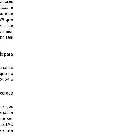
vidores
ticos e
uste de
45% que
rtir de
% maior
ho real
de para
rial de
rque no
 2024 e
 cargos
 cargos
mando a
ode ser
 do TAC
 e luta