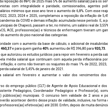
a reposição do INPC de 2025 mais 5% de aumento salarial) para os ser
onistas com integralidade e paridade, comissionados, agentes polí
salários mínimos que esse ano teve o aumento de 6,8%. Com esse reaj
022, 2023, 2024 e 2025, completamos a reposição da inflação de 5,
 pandemia da COVID e demais inflação acumulada nesse período. E, a pa
unicipais de Chapecó, passam a ter, no mínimo, um salário real de 3,55
ACS, ACE, professores(as) e técnicos de enfermagem tiveram um gan
do aumento do piso nacional das categorias.
bridade com o aumento da base de cálculo; o adicional de insalubrida
$
460,37
e para quem ganha
40%
aumentou de R$ 396,80 para
920,73.
que autorizou os estudos jurídicos para repor em fevereiro a perda sala
ela média salarial que continuam com aquela perda inflacionária po
da inflação; e como não tiveram os reajustes do mais 1% de 2022, 2023,
rda salarial de 5,45% de janeiro de 2021.
a salarial em fevereiro e aumentar o valor dos vencimentos dos
so do emprego público (CLT) de Agente de Apoio Educacional e dos
ssistente Pedagógico, Coordenador Pedagógico e Professor(a), so
) públicos(as) municipais. O concurso tem validade de 2 anos e p
verão acontecer dentro desse prazo de validade, inclusive, na forma
professores(as) efetivos(as) até 2030. Enfim, depois de muita denúncia