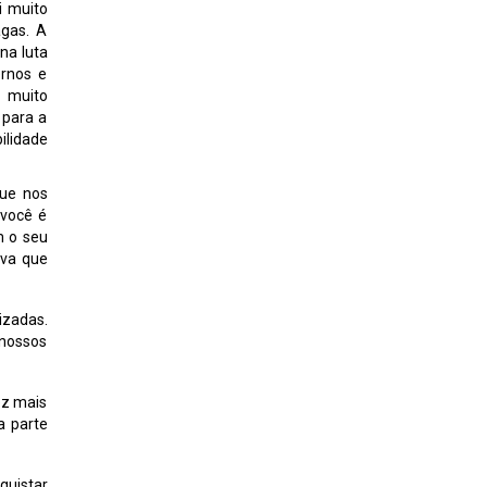
i muito
agas. A
na luta
ernos e
a muito
 para a
ilidade
que nos
 você é
m o seu
iva que
izadas.
 nossos
ez mais
a parte
quistar