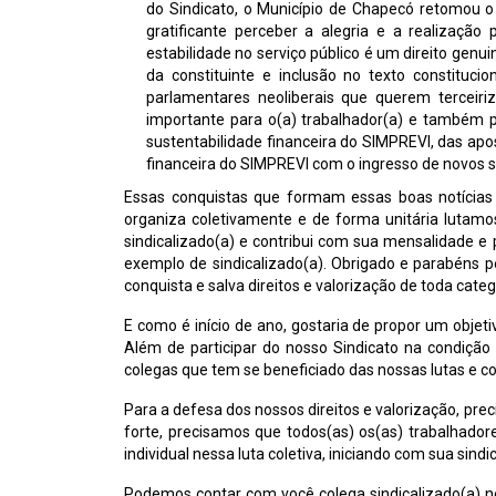
do Sindicato, o Município de Chapecó retomou o
gratificante perceber a alegria e a realização
estabilidade no serviço público é um direito gen
da constituinte e inclusão no texto constituc
parlamentares neoliberais que querem terceiriz
importante para o(a) trabalhador(a) e também pa
sustentabilidade financeira do SIMPREVI, das apo
financeira do SIMPREVI com o ingresso de novos s
Essas conquistas que formam essas boas notícias 
organiza coletivamente e de forma unitária lutamos
sindicalizado(a) e contribui com sua mensalidade e 
exemplo de sindicalizado(a). Obrigado e parabéns pe
conquista e salva direitos e valorização de toda categ
E como é início de ano, gostaria de propor um objet
Além de participar do nosso Sindicato na condição 
colegas que tem se beneficiado das nossas lutas e co
Para a defesa dos nossos direitos e valorização, pre
forte, precisamos que todos(as) os(as) trabalhadore
individual nessa luta coletiva, iniciando com sua sindi
Podemos contar com você colega sindicalizado(a) ne