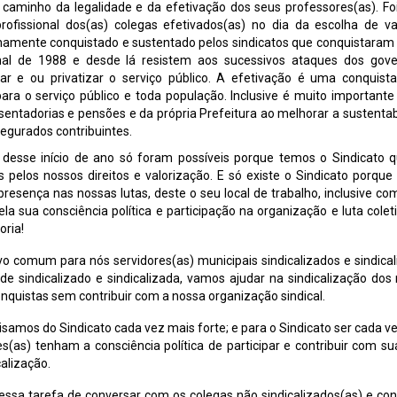
 caminho da legalidade e da efetivação dos seus professores(as). Fo
 profissional dos(as) colegas efetivados(as) no dia da escolha de v
uinamente conquistado e sustentado pelos sindicatos que conquistaram 
ional de 1988 e desde lá resistem aos sucessivos ataques dos gov
ar e ou privatizar o serviço público. A efetivação é uma conquist
ra o serviço público e toda população. Inclusive é muito importante
sentadorias e pensões e da própria Prefeitura ao melhorar a sustentab
egurados contribuintes.
desse início de ano só foram possíveis porque temos o Sindicato 
 pelos nossos direitos e valorização. E só existe o Sindicato porque
presença nas nossas lutas, deste o seu local de trabalho, inclusive co
la sua consciência política e participação na organização e luta colet
oria!
ivo comum para nós servidores(as) municipais sindicalizados e sindical
de sindicalizado e sindicalizada, vamos ajudar na sindicalização dos
nquistas sem contribuir com a nossa organização sindical.
cisamos do Sindicato cada vez mais forte; e para o Sindicato ser cada v
s(as) tenham a consciência política de participar e contribuir com su
calização.
ssa tarefa de conversar com os colegas não sindicalizados(as) e con