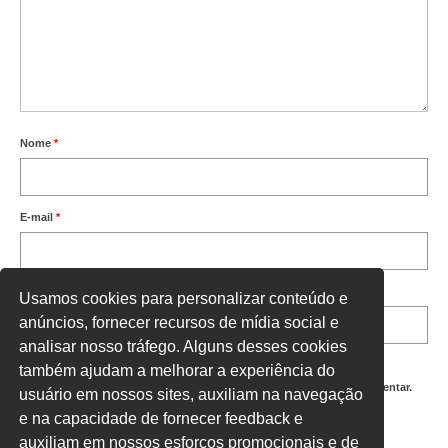
Nome
*
E-mail
*
Site
Usamos cookies para personalizar conteúdo e
anúncios, fornecer recursos de mídia social e
analisar nosso tráfego. Alguns desses cookies
também ajudam a melhorar a experiência do
Salvar meus dados neste navegador para a próxima vez que eu comentar.
usuário em nossos sites, auxiliam na navegação
e na capacidade de fornecer feedback e
Digite uma resposta em números:
auxiliam em nossos esforços promocionais e de