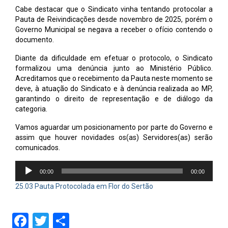
Cabe destacar que o Sindicato vinha tentando protocolar a
Pauta de Reivindicações desde novembro de 2025, porém o
Governo Municipal se negava a receber o ofício contendo o
documento.
Diante da dificuldade em efetuar o protocolo, o Sindicato
formalizou uma denúncia junto ao Ministério Público.
Acreditamos que o recebimento da Pauta neste momento se
deve, à atuação do Sindicato e à denúncia realizada ao MP,
garantindo o direito de representação e de diálogo da
categoria.
Vamos aguardar um posicionamento por parte do Governo e
assim que houver novidades os(as) Servidores(as) serão
comunicados.
Tocador
00:00
00:00
de
áudio
25.03 Pauta Protocolada em Flor do Sertão
Facebook
Twitter
Share