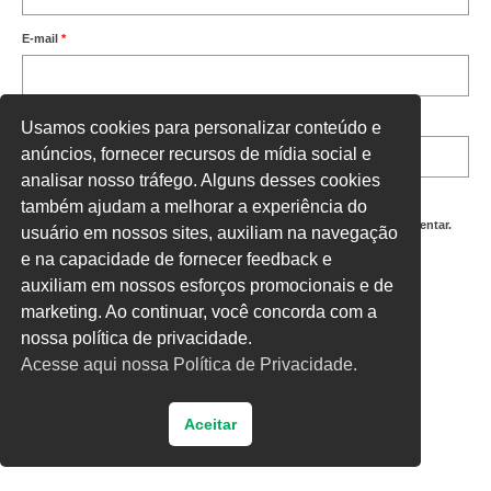
E-mail
*
Site
Usamos cookies para personalizar conteúdo e
anúncios, fornecer recursos de mídia social e
analisar nosso tráfego. Alguns desses cookies
também ajudam a melhorar a experiência do
Salvar meus dados neste navegador para a próxima vez que eu comentar.
usuário em nossos sites, auxiliam na navegação
e na capacidade de fornecer feedback e
Digite uma resposta em números:
auxiliam em nossos esforços promocionais e de
5 × quatro =
marketing. Ao continuar, você concorda com a
nossa política de privacidade.
Acesse aqui nossa Política de Privacidade.
Aceitar