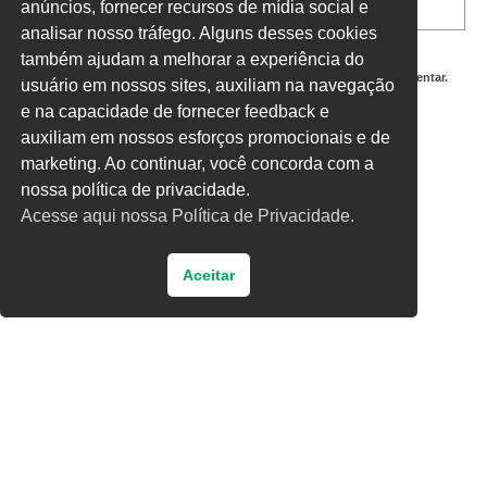
anúncios, fornecer recursos de mídia social e
analisar nosso tráfego. Alguns desses cookies
também ajudam a melhorar a experiência do
Salvar meus dados neste navegador para a próxima vez que eu comentar.
usuário em nossos sites, auxiliam na navegação
e na capacidade de fornecer feedback e
Digite uma resposta em números:
auxiliam em nossos esforços promocionais e de
16 − 11 =
marketing. Ao continuar, você concorda com a
nossa política de privacidade.
Acesse aqui nossa Política de Privacidade.
Aceitar