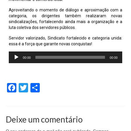
Aproveitando o momento de diálogo e aproximação com a
categoria, os dirigentes também realizaram novas
sindicalizações, fortalecendo ainda mais a organização e a
luta coletiva dos servidores públicos.
Servidor valorizado, Sindicato fortalecido e categoria unida:
essa é a força que garante novas conquistas!
Tocador
00:00
00:00
de
áudio
Facebook
Twitter
Share
Deixe um comentário
O seu endereço de e-mail não será publicado.
Campos