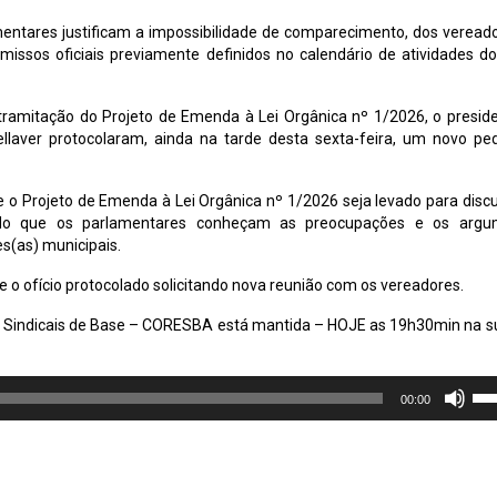
ntares justificam a impossibilidade de comparecimento, dos veread
ssos oficiais previamente definidos no calendário de atividades d
 tramitação do Projeto de Emenda à Lei Orgânica nº 1/2026, o presid
 Bellaver protocolaram, ainda na tarde desta sexta-feira, um novo pe
e o Projeto de Emenda à Lei Orgânica nº 1/2026 seja levado para disc
ndo que os parlamentares conheçam as preocupações e os argu
s(as) municipais.
 o ofício protocolado solicitando nova reunião com os vereadores.
 Sindicais de Base – CORESBA está mantida – HOJE as 19h30min na 
Us
00:00
as
set
par
cim