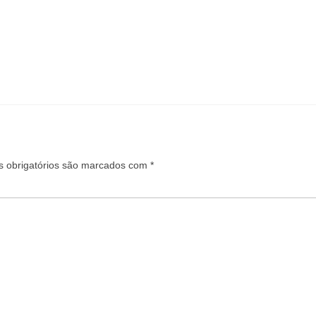
ou
par
bai
par
aum
ou
dim
o
vol
 obrigatórios são marcados com
*