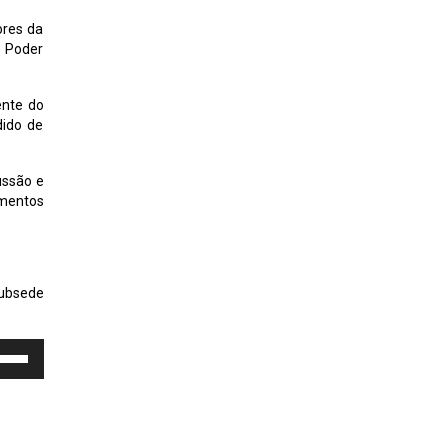
ores da
o Poder
ente do
dido de
ussão e
mentos
subsede
e
as
a
a