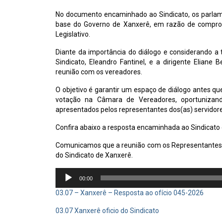
No documento encaminhado ao Sindicato, os parlame
base do Governo de Xanxerê, em razão de compromi
Legislativo.
Diante da importância do diálogo e considerando a
Sindicato, Eleandro Fantinel, e a dirigente Eliane
reunião com os vereadores.
O objetivo é garantir um espaço de diálogo antes qu
votação na Câmara de Vereadores, oportuniza
apresentados pelos representantes dos(as) servidore
Confira abaixo a resposta encaminhada ao Sindicato e
Comunicamos que a reunião com os Representantes
do Sindicato de Xanxerê.
Tocador
00:00
de
áudio
03.07 – Xanxerê – Resposta ao ofício 045-2026
03.07 Xanxerê oficio do Sindicato