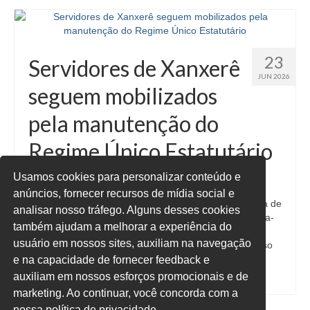
23
Servidores de Xanxerê
JUN 2026
seguem mobilizados
pela manutenção do
Regime Único Estatutário
Usamos cookies para personalizar conteúdo e
A Direção do Sindicato agradece a todos(as) os(as)
anúncios, fornecer recursos de mídia social e
servidores(as) que participaram da sessão da Câmara de
analisar nosso tráfego. Alguns desses cookies
Vereadores de Xanxerê, realizada na noite de segunda-
também ajudam a melhorar a experiência do
feira (22/06). A presença dos trabalhadores foi
usuário em nossos sites, auxiliam na navegação
fundamental para demonstrar a união e o compromisso
da categoria …
Conteúdo
e na capacidade de fornecer feedback e
auxiliam em nossos esforços promocionais e de
marketing. Ao continuar, você concorda com a
nossa política de privacidade.