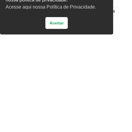
Acesse aqui nossa Política de Privacidade.
«
1
2
3
4
5
…
96
Aceitar
»