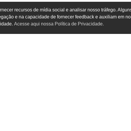
rnecer recursos de mídia social e analisar nosso tráfego. Alg
vegação e na capacidade de fornecer feedback e auxiliam em no
cidade.
Acesse aqui nossa Política de Privacidade.